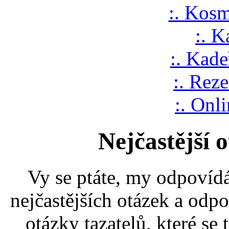
:. Kosm
:. K
:. Kade
:. Rez
:. Onl
Nejčastější 
Vy se ptáte, my odpovíd
nejčastějších otázek a odp
otázky tazatelů, které se