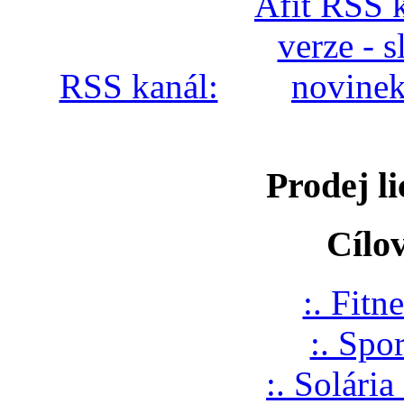
RSS kanál:
Prodej li
Cílo
:. Fitne
:. Spo
:. Solária