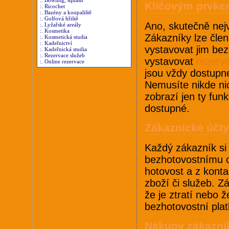
:. Bowling, squash
Klíčovým prvkem
:. Ricochet
:. Bazény a koupaliště
:. Golfová hřiště
Ano, skutečně nejv
:. Lyžařské areály
:. Kosmetika
Zákazníky lze člen
:. Kosmetická studia
:. Kadeřnictví
vystavovat jim be
:. Kadeřnická studia
:. Rezervace služeb
vystavovat
rezerv
:. Online rezervace
jsou vždy dostupn
Nemusíte nikde nic 
zobrazí jen ty funk
dostupné.
Zákaznické účty
Každý zákazník si
bezhotovostnímu o
hotovost a z kont
zboží či služeb. Z
že je ztratí nebo 
bezhotovostní pla
Nákupy zákazní