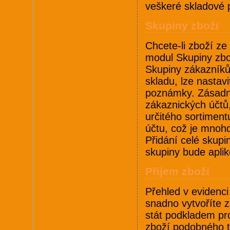
veškeré skladové 
Skupiny zboží
Chcete-li zboží ze
modul Skupiny zbož
Skupiny zákazníků.
skladu, lze nastav
poznámky. Zásadní
zákaznických účtů
určitého sortimen
účtu, což je mnoh
Přidání celé skupi
skupiny bude apli
Příjem zboží
Přehled v evidenci
snadno vytvoříte 
stát podkladem pro
zboží podobného ty