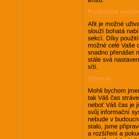
Podrobná nasta
Afit je možné uži
slouží bohatá nab
sekcí. Díky použit
možné celé Vaše ce
snadno přenášet n
stále svá nastaven
síti.
Shrnutí
Mohli bychom jmeno
tak Váš čas stráv
neboť Váš čas je j
svůj informační s
nebude v budoucnu
stalo, jsme připra
a rozšíření a poku