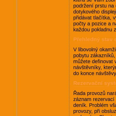
podržení prstu na
dotykového displej
přidávat tlačítka, v
počty a pozice a n
každou pokladnu z
Přehledný stav
V libovolný okamž
pobytu zákazníků,
můžete definovat v
návštěvníky, kter
do konce návštěvy
Rezervační sys
Řada provozů nará
záznam rezervací 
deník. Problém vša
provozy, při obsluz