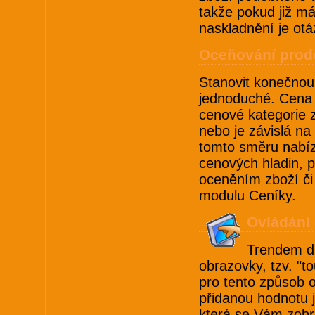
takže pokud již má
naskladnění je ot
Oceňování prod
Stanovit konečnou
jednoduché. Cena 
cenové kategorie 
nebo je závislá na
tomto směru nabíz
cenových hladin, p
oceněním zboží či
modulu Ceníky.
Ovládání
Trendem dn
obrazovky, tzv. "t
pro tento způsob 
přidanou hodnotu j
která se Vám zobr