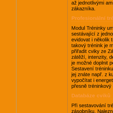
až jednotlivými ami
zákazníka.
Profesionální tr
Modul Tréninky umo
sestávající z jedn
evidovat i několik
takový trénink je 
přiřadit cviky ze Z
zátěží, intenzity,
je možné doplnit 
Sestavení tréninku
jej znáte např. z k
vypočítat i energe
přesně tréninkový č
Databáze cviků
Při sestavování tr
zásobníku. Nalezn