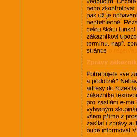
vedoucím. Chcete-l
nebo zkontrolovat 
pak už je odbaven
nepřehledné. Reze
celou škálu funkcí
zákazníkovi upozo
termínu, např. zpr
stránce
o rezerva
Zprávy zákazní
Potřebujete své zá
a podobně? Nebaví
adresy do rozesíl
zákazníka textovo
pro zasílání e-ma
vybraným skupinám
všem přímo z pros
zasílat i zprávy a
bude informovat V