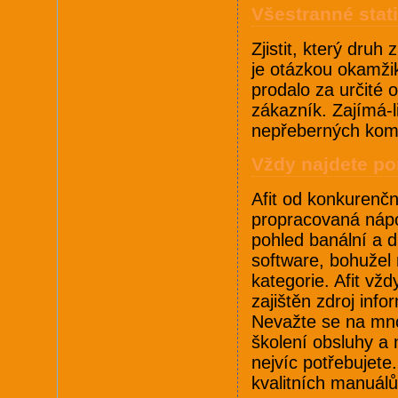
Všestranné stati
Zjistit, který druh
je otázkou okamžik
prodalo za určité 
zákazník. Zajímá-l
nepřeberných kombi
Vždy najdete p
Afit od konkurenčn
propracovaná nápo
pohled banální a 
software, bohužel
kategorie. Afit v
zajištěn zdroj inf
Nevažte se na mno
školení obsluhy a 
nejvíc potřebujete
kvalitních manuálů