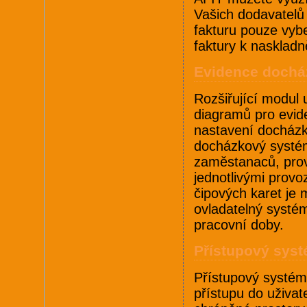
Vašich dodavatelů 
fakturu pouze vybe
faktury k naskladn
Evidence dochá
Rozšiřující modul
diagramů pro evid
nastavení docházk
docházkový systém
zaměstanaců, prov
jednotlivými prov
čipových karet je 
ovladatelný systém
pracovní doby.
Přístupový syst
Přístupový systém 
přístupu do uživat