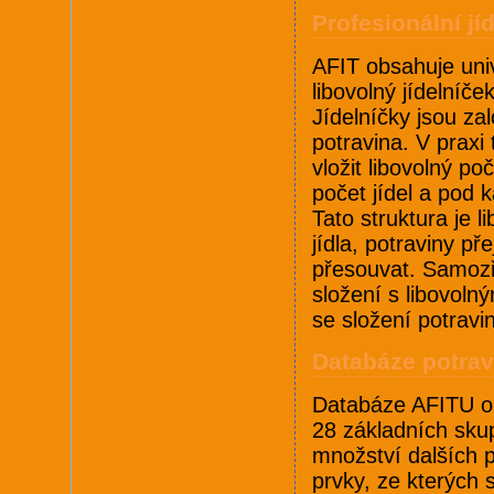
Profesionální jí
AFIT obsahuje univ
libovolný jídelníče
Jídelníčky jsou zal
potravina. V praxi
vložit libovolný po
počet jídel a pod k
Tato struktura je l
jídla, potraviny p
přesouvat. Samozře
složení s libovol
se složení potravi
Databáze potrav
Databáze AFITU ob
28 základních skup
množství dalších po
prvky, ze kterých 