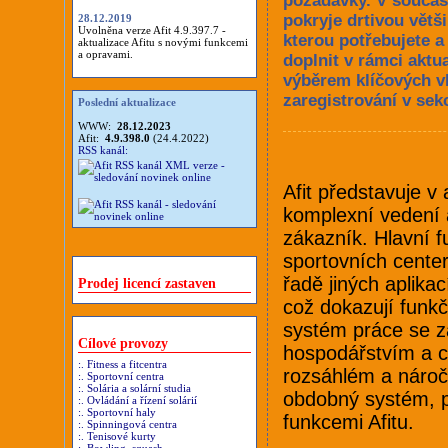
požadavky. V současn
pokryje drtivou vět
28.12.2019
Uvolněna verze Afit 4.9.397.7 -
kterou potřebujete a
aktualizace Afitu s novými funkcemi
a opravami.
doplnit v rámci aktu
výběrem klíčových vl
zaregistrování v se
Poslední aktualizace
WWW:
28.12.2023
Afit:
4.9.398.0
(24.4.2022)
RSS kanál:
Afit představuje v
komplexní vedení 
zákazník. Hlavní 
sportovních center,
řadě jiných aplikac
Prodej licencí zastaven
což dokazují funkčn
systém práce se z
Cílové provozy
hospodářstvím a ce
:. Fitness a fitcentra
rozsáhlém a nároč
:. Sportovní centra
:. Solária a solární studia
obdobný systém, p
:. Ovládání a řízení solárií
:. Sportovní haly
funkcemi Afitu.
:. Spinningová centra
:. Tenisové kurty