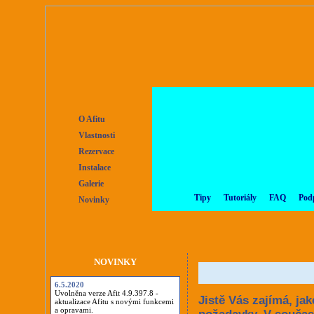
O Afitu
Vlastnosti
Rezervace
Instalace
Galerie
Tipy
Tutoriály
FAQ
Podp
Novinky
NOVINKY
6.5.2020
Uvolněna verze Afit 4.9.397.8 -
Jistě Vás zajímá, ja
aktualizace Afitu s novými funkcemi
a opravami.