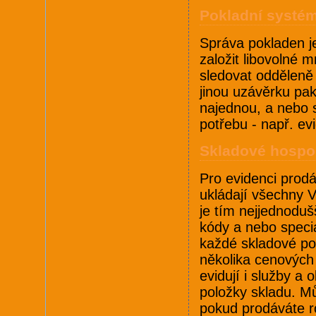
Pokladní systé
Správa pokladen je
založit libovolné 
sledovat odděleně
jinou uzávěrku pa
najednou, a nebo s
potřebu - např. evi
Skladové hospo
Pro evidenci prod
ukládají všechny 
je tím nejjednodu
kódy a nebo speciá
každé skladové po
několika cenových
evidují i služby a
položky skladu. Mů
pokud prodáváte r