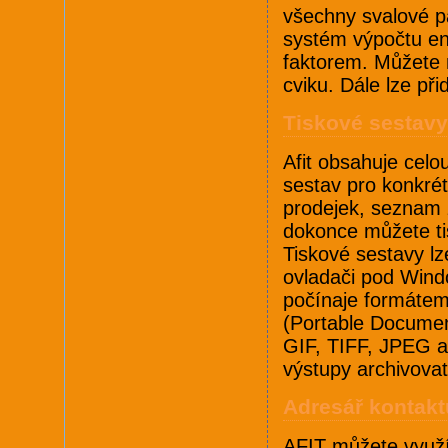
všechny svalové pa
systém výpočtu en
faktorem. Můžete 
cviku. Dále lze př
Tiskové sestavy 
Afit obsahuje celo
sestav pro konkré
prodejek, seznam 
dokonce můžete tis
Tiskové sestavy lz
ovladači pod Windo
počínaje formáte
(Portable Documen
GIF, TIFF, JPEG a
výstupy archivovat
Adresář kontakt
AFIT můžete využít