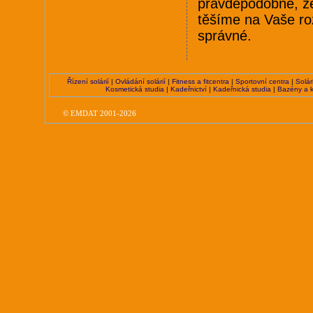
pravděpodobné, že 
těšíme na Vaše ro
správné.
Řízení solárií
|
Ovládání solárií
|
Fitness a fitcentra
|
Sportovní centra
|
Solár
Kosmetická studia
|
Kadeřnictví
|
Kadeřnická studia
|
Bazény a k
©
EMDAT
2001-2026