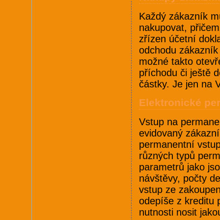
Každý zákazník m
nakupovat, přičemž
zřízen účetní dokl
odchodu zákazník 
možné takto otevř
příchodu či ještě 
částky. Je jen na 
Elektronické p
Vstup na permanen
evidovaný zákazní
permanentní vstup
různých typů perm
parametrů jako jso
návštěvy, počty d
vstup ze zakoupe
odepíše z kreditu
nutnosti nosit jak