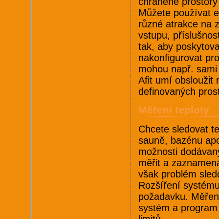
chráněné prostory 
Můžete používat el
různé atrakce na 
vstupu, příslušno
tak, aby poskytova
nakonfigurovat pro
mohou např. sami s
Afit umí obslouži
definovaných pros
Měření teploty
Chcete sledovat te
sauně, bazénu apo
možnosti dodávaný
měřit a zaznamená
však problém sledo
Rozšíření systému
požadavku. Měření 
systém a program 
limitů.