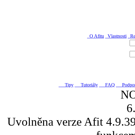
O Afitu
Vlastnosti
Re
login
heslo
za
Tipy
Tutoriály
FAQ
Podpor
N
6
Uvolněna verze Afit 4.9.39