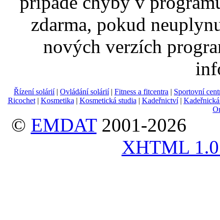
případě chyby v program
zdarma, pokud neuplynu
nových verzích progr
inf
Řízení solárií
|
Ovládání solárií
|
Fitness a fitcentra
|
Sportovní cent
Ricochet
|
Kosmetika
|
Kosmetická studia
|
Kadeřnictví
|
Kadeřnická 
On
©
EMDAT
2001-2026
XHTML 1.0 