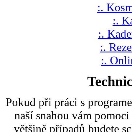
:. Kosm
:. K
:. Kade
:. Rez
:. Onl
Techni
Pokud při práci s programe
naší snahou vám pomoci p
většině případů budete s