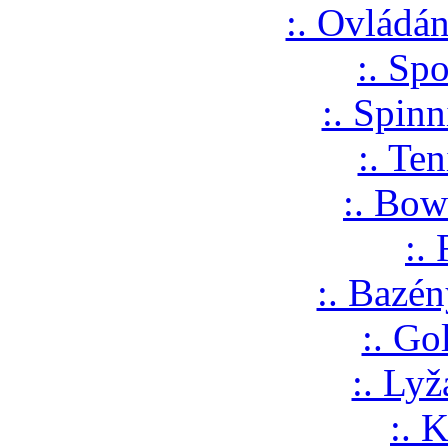
:. Ovládání
:. Sp
:. Spin
:. Te
:. Bow
:.
:. Bazén
:. Go
:. Lyž
:. 