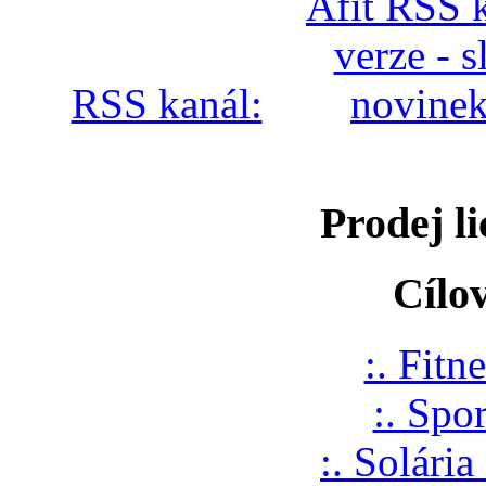
RSS kanál:
Prodej li
Cílo
:. Fitne
:. Spo
:. Solária